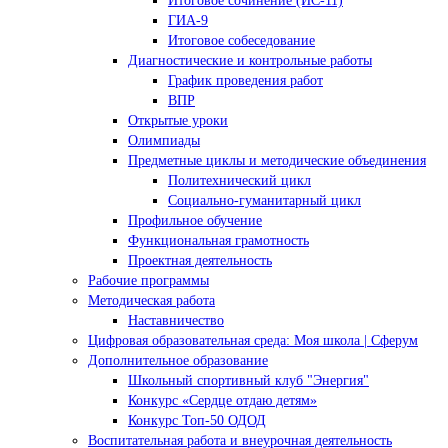
Итоговое сочинение (ИС-11)
ГИА-9
Итоговое собеседование
Диагностические и контрольные работы
График проведения работ
ВПР
Открытые уроки
Олимпиады
Предметные циклы и методические объединения
Политехнический цикл
Социально-гуманитарный цикл
Профильное обучение
Функциональная грамотность
Проектная деятельность
Рабочие программы
Методическая работа
Наставничество
Цифровая образовательная среда: Моя школа | Сферум
Дополнительное образование
Школьный спортивный клуб "Энергия"
Конкурс «Сердце отдаю детям»
Конкурс Топ-50 ОДОД
Воспитательная работа и внеурочная деятельность