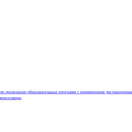
иях реализации образовательных программ с применением дистанционных
амоизоляции