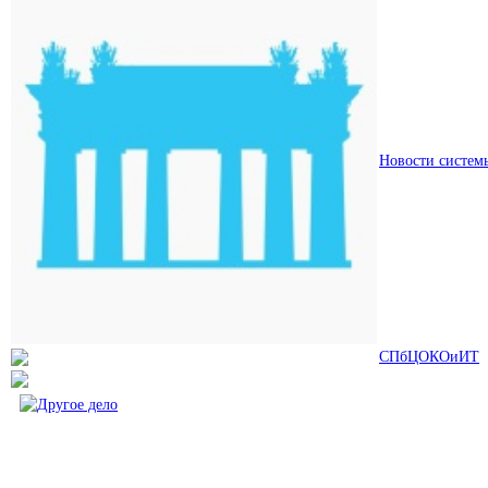
Новости систем
СПбЦОКОиИТ