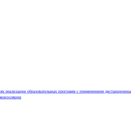
иях реализации образовательных программ с применением дистанционных
амоизоляции