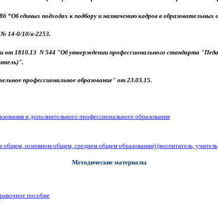
6 “Об единых подходах к подбору и назначению кадров в образовательных 
№ 14-0/10/в-2253.
от 1810.13 N 544 "Об утверждении профессионального стандарта "Педаго
итель)".
ельное профессиональное образование" от 23.03.15.
азования и дополнительного профессионального образования
м общем, основном общем, среднем общем образовании) (воспитатель, учитель
Методические материалы
правочное пособие