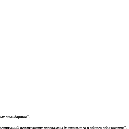
ных стандартов".
рганизаций, реализующих программы дошкольного и общего образования".