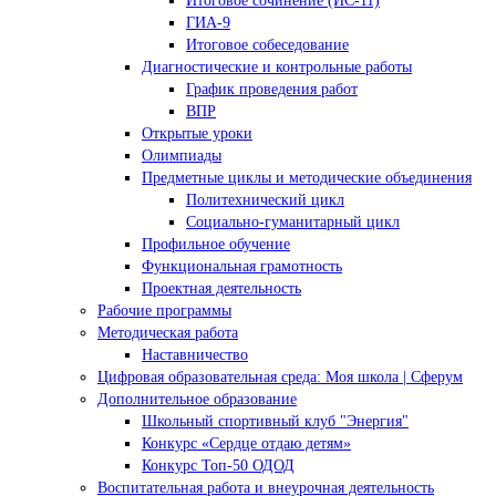
Итоговое сочинение (ИС-11)
ГИА-9
Итоговое собеседование
Диагностические и контрольные работы
График проведения работ
ВПР
Открытые уроки
Олимпиады
Предметные циклы и методические объединения
Политехнический цикл
Социально-гуманитарный цикл
Профильное обучение
Функциональная грамотность
Проектная деятельность
Рабочие программы
Методическая работа
Наставничество
Цифровая образовательная среда: Моя школа | Сферум
Дополнительное образование
Школьный спортивный клуб "Энергия"
Конкурс «Сердце отдаю детям»
Конкурс Топ-50 ОДОД
Воспитательная работа и внеурочная деятельность