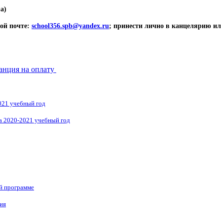
а)
ой почте:
school356.spb@yandex.ru
; принести лично в канцелярию ил
танция на оплату
021 учебный год
а 2020-2021 учебный год
й программе
ия