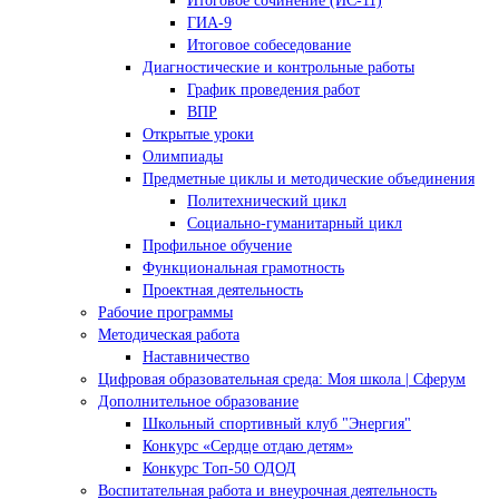
Итоговое сочинение (ИС-11)
ГИА-9
Итоговое собеседование
Диагностические и контрольные работы
График проведения работ
ВПР
Открытые уроки
Олимпиады
Предметные циклы и методические объединения
Политехнический цикл
Социально-гуманитарный цикл
Профильное обучение
Функциональная грамотность
Проектная деятельность
Рабочие программы
Методическая работа
Наставничество
Цифровая образовательная среда: Моя школа | Сферум
Дополнительное образование
Школьный спортивный клуб "Энергия"
Конкурс «Сердце отдаю детям»
Конкурс Топ-50 ОДОД
Воспитательная работа и внеурочная деятельность