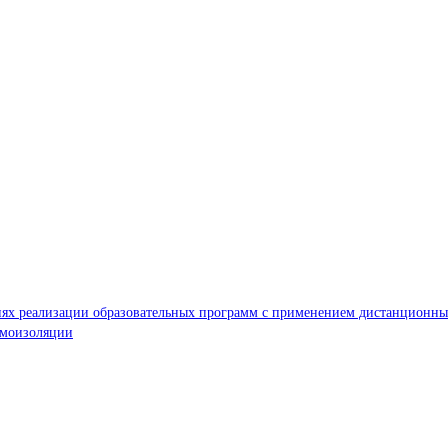
иях реализации образовательных программ с применением дистанционных
амоизоляции