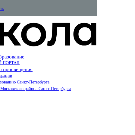
ик
бразование
Й ПОРТАЛ
о просвещения
ерации
азованию Санкт-Петербурга
Московского района Санкт-Петербурга