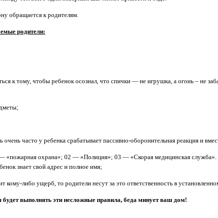
ну обращается к родителям.
аемые родители:
ся к тому, чтобы ребенок осознал, что спички — не игрушка, а огонь – не заб
едметы;
ь очень часто у ребенка срабатывает пассивно-оборонительная реакция и вмест
— «пожарная охрана»; 02 — «Полиция»; 03 — «Скорая медицинская служба». Ес
енок знает свой адрес и полное имя;
т кому-либо ущерб, то родители несут за это ответственность в установленно
 будет выполнять эти несложные правила, беда минует ваш дом!