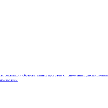
иях реализации образовательных программ с применением дистанционных
амоизоляции