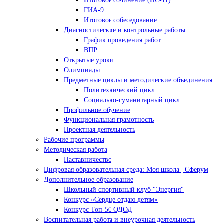
Итоговое сочинение (ИС-11)
ГИА-9
Итоговое собеседование
Диагностические и контрольные работы
График проведения работ
ВПР
Открытые уроки
Олимпиады
Предметные циклы и методические объединения
Политехнический цикл
Социально-гуманитарный цикл
Профильное обучение
Функциональная грамотность
Проектная деятельность
Рабочие программы
Методическая работа
Наставничество
Цифровая образовательная среда: Моя школа | Сферум
Дополнительное образование
Школьный спортивный клуб "Энергия"
Конкурс «Сердце отдаю детям»
Конкурс Топ-50 ОДОД
Воспитательная работа и внеурочная деятельность