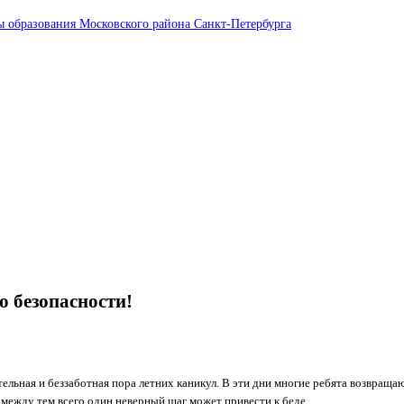
ы образования Московского района Санкт-Петербурга
о безопасности!
ательная и беззаботная пора летних каникул. В эти дни многие ребята возвращ
а между тем всего один неверный шаг может привести к беде.