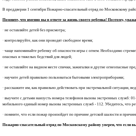
В преддверии 1 сентября Пожарно-спасательный отряд по Московскому райо
Помните, что именно вы в ответе за жизнь своего ребенка! Поэтому, уваж
· не оставляйте детей без присмотра;
· контролируйте, как они проводят свободное время;
· чаще напоминайте ребенку об опасности игры с огнем. Необходимо стремить
опасных и тяжелых бедствий для людей;
· не оставляйте на видном месте спички, зажигалки и другие огнеопасные пр
· научите детей правильно пользоваться бытовыми электроприборами;
· расскажите им, как правильно действовать при экстремальной ситуации, вед
· выучите с детьми наизусть номера телефонов вызова экстренных служб: 01
мобильного единый номер вызова экстренных служб - 112. Убедитесь, что реб
· помните, что если пожар произойдет по причине детской шалости и причини
Пожарно-спасательный отряд по Московскому району уверен, что если вы