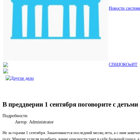
Новости систем
СПбЦОКОиИТ
В преддверии 1 сентября поговорите с детьми 
Подробности
Автор: Administrator
Не за горами 1 сентября. Заканчивается последний месяц лета, а с ним замеч
году. Многие успели позабыть, какие опасности таит в себе большой город, 